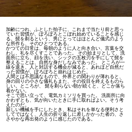
加齢につれ、ふとした拍子に、これまで当たり前と思っ
ていた習慣が、ぽろぽろとこぼれ始めていることを感じ
る。髭を剃るという、男にとってはほとんど儀式のよう
な所作も、そのひとつである。
かつての日常は、毎朝のように人と向き合い、言葉を交
わし、礼を尽くすことであった。 その始まりとして、洗
面所に立ち、顔を洗い、シックの五枚刃を手にして髭を
整えることは、自然な身だしなみであった。 ところが一
線を退き、人と対話する機会が減ると、あれほど自然だ
った習慣が、ぽろぽろと崩れはじめた。
人間とは不思議なもので、外界との関わりが薄れると、
身の回りの小さな儀礼もまた、その役目を終えるものら
しい。ところが、 髭を剃らない朝が続くと、どこか落ち
着かない。
そこで思い立って、電気カミソリを買った。 洗面所に向
かわずとも、気が向いたときに手に取ればよい。そう考
えたのだ。
新しい機械を手にしたとき、私はそれを単なる便利さと
してではなく、人生の折り返しに差しかかった者の、さ
さやかな再出発のように感じたのである。